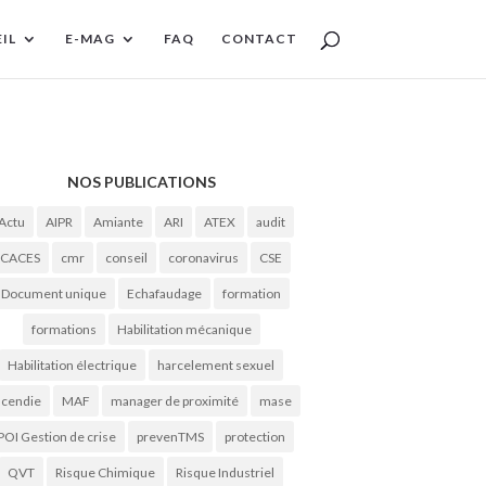
IL
E-MAG
FAQ
CONTACT
NOS PUBLICATIONS
Actu
AIPR
Amiante
ARI
ATEX
audit
CACES
cmr
conseil
coronavirus
CSE
Document unique
Echafaudage
formation
formations
Habilitation mécanique
Habilitation électrique
harcelement sexuel
ncendie
MAF
manager de proximité
mase
POI Gestion de crise
prevenTMS
protection
QVT
Risque Chimique
Risque Industriel