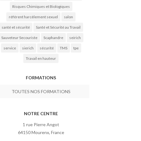
Risques Chimiques et Biologiques
référent harcèlement sexuel
salon
santé et sécurité
Santé et Sécurité au Travail
Sauveteur Secouriste
Scaphandre
seirich
service
sierich
sécurité
TMS
tpe
Travail en hauteur
FORMATIONS
TOUTES NOS FORMATIONS
NOTRE CENTRE
1 rue Pierre Angot
64150 Mourenx, France