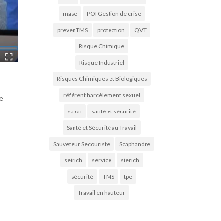
mase
POI Gestion de crise
prevenTMS
protection
QVT
Risque Chimique
Risque Industriel
Risques Chimiques et Biologiques
référent harcèlement sexuel
re
salon
santé et sécurité
Santé et Sécurité au Travail
Sauveteur Secouriste
Scaphandre
seirich
service
sierich
sécurité
TMS
tpe
Travail en hauteur