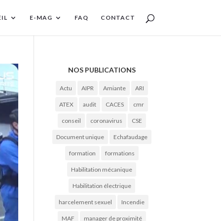
IL
E-MAG
FAQ
CONTACT
NOS PUBLICATIONS
Actu
AIPR
Amiante
ARI
ATEX
audit
CACES
cmr
conseil
coronavirus
CSE
Document unique
Echafaudage
formation
formations
Habilitation mécanique
Habilitation électrique
harcelement sexuel
Incendie
MAF
manager de proximité