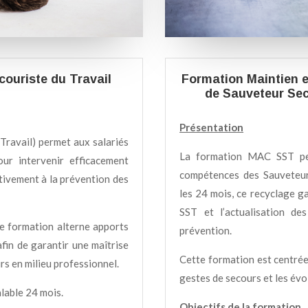
Formation Maintien 
ouriste du Travail
de Sauveteur Sec
Présentation
Travail) permet aux salariés
La formation MAC SST per
our intervenir efficacement
compétences des Sauveteurs
ctivement à la prévention des
les 24 mois, ce recyclage gar
SST et l’actualisation d
e formation alterne apports
prévention.
afin de garantir une maîtrise
Cette formation est centrée 
rs en milieu professionnel.
gestes de secours et les év
alable 24 mois.
Objectifs de la formation