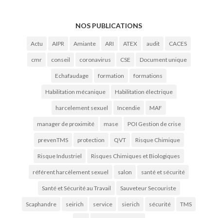
NOS PUBLICATIONS
Actu
AIPR
Amiante
ARI
ATEX
audit
CACES
cmr
conseil
coronavirus
CSE
Document unique
Echafaudage
formation
formations
Habilitation mécanique
Habilitation électrique
harcelement sexuel
Incendie
MAF
manager de proximité
mase
POI Gestion de crise
prevenTMS
protection
QVT
Risque Chimique
Risque Industriel
Risques Chimiques et Biologiques
référent harcèlement sexuel
salon
santé et sécurité
Santé et Sécurité au Travail
Sauveteur Secouriste
Scaphandre
seirich
service
sierich
sécurité
TMS