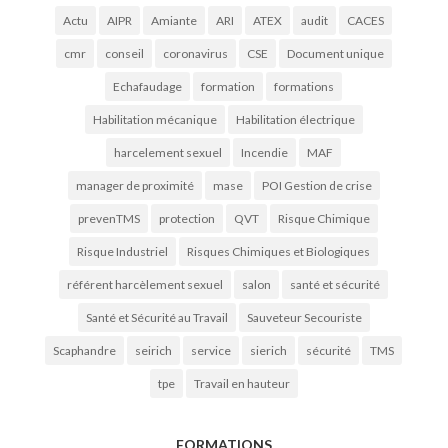
Actu
AIPR
Amiante
ARI
ATEX
audit
CACES
cmr
conseil
coronavirus
CSE
Document unique
Echafaudage
formation
formations
Habilitation mécanique
Habilitation électrique
harcelement sexuel
Incendie
MAF
manager de proximité
mase
POI Gestion de crise
prevenTMS
protection
QVT
Risque Chimique
Risque Industriel
Risques Chimiques et Biologiques
référent harcèlement sexuel
salon
santé et sécurité
Santé et Sécurité au Travail
Sauveteur Secouriste
Scaphandre
seirich
service
sierich
sécurité
TMS
tpe
Travail en hauteur
FORMATIONS