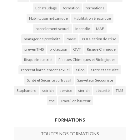
Echafaudage
formation
formations
Habilitation mécanique
Habilitation électrique
harcelement sexuel
Incendie
MAF
manager de proximité
mase
POI Gestion de crise
prevenTMS
protection
QVT
Risque Chimique
Risque Industriel
Risques Chimiques et Biologiques
référent harcèlement sexuel
salon
santé et sécurité
Santé et Sécurité au Travail
Sauveteur Secouriste
Scaphandre
seirich
service
sierich
sécurité
TMS
tpe
Travail en hauteur
FORMATIONS
TOUTES NOS FORMATIONS