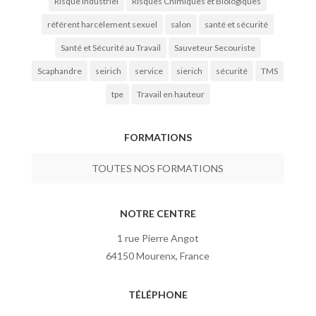
Risque Industriel
Risques Chimiques et Biologiques
référent harcèlement sexuel
salon
santé et sécurité
Santé et Sécurité au Travail
Sauveteur Secouriste
Scaphandre
seirich
service
sierich
sécurité
TMS
tpe
Travail en hauteur
FORMATIONS
TOUTES NOS FORMATIONS
NOTRE CENTRE
1 rue Pierre Angot
64150 Mourenx, France
TÉLÉPHONE