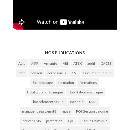
NOS PUBLICATIONS
Actu
AIPR
Amiante
ARI
ATEX
audit
CACES
cmr
conseil
coronavirus
CSE
Document unique
Echafaudage
formation
formations
Habilitation mécanique
Habilitation électrique
harcelement sexuel
Incendie
MAF
manager de proximité
mase
POI Gestion de crise
prevenTMS
protection
QVT
Risque Chimique