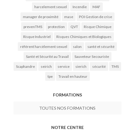
harcelement sexuel
Incendie
MAF
manager de proximité
mase
POI Gestion de crise
prevenTMS
protection
QVT
Risque Chimique
Risque Industriel
Risques Chimiques et Biologiques
référent harcèlement sexuel
salon
santé et sécurité
Santé et Sécurité au Travail
Sauveteur Secouriste
Scaphandre
seirich
service
sierich
sécurité
TMS
tpe
Travail en hauteur
FORMATIONS
TOUTES NOS FORMATIONS
NOTRE CENTRE