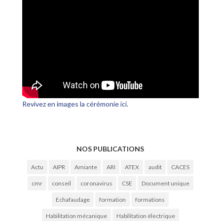
Revivez en images la cérémonie ici.
NOS PUBLICATIONS
Actu
AIPR
Amiante
ARI
ATEX
audit
CACES
cmr
conseil
coronavirus
CSE
Document unique
Echafaudage
formation
formations
Habilitation mécanique
Habilitation électrique