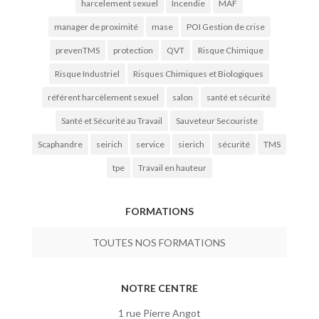
harcelement sexuel
Incendie
MAF
manager de proximité
mase
POI Gestion de crise
prevenTMS
protection
QVT
Risque Chimique
Risque Industriel
Risques Chimiques et Biologiques
référent harcèlement sexuel
salon
santé et sécurité
Santé et Sécurité au Travail
Sauveteur Secouriste
Scaphandre
seirich
service
sierich
sécurité
TMS
tpe
Travail en hauteur
FORMATIONS
TOUTES NOS FORMATIONS
NOTRE CENTRE
1 rue Pierre Angot