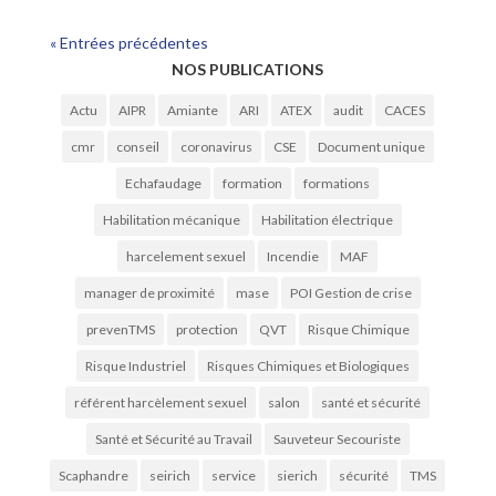
« Entrées précédentes
NOS PUBLICATIONS
Actu
AIPR
Amiante
ARI
ATEX
audit
CACES
cmr
conseil
coronavirus
CSE
Document unique
Echafaudage
formation
formations
Habilitation mécanique
Habilitation électrique
harcelement sexuel
Incendie
MAF
manager de proximité
mase
POI Gestion de crise
prevenTMS
protection
QVT
Risque Chimique
Risque Industriel
Risques Chimiques et Biologiques
référent harcèlement sexuel
salon
santé et sécurité
Santé et Sécurité au Travail
Sauveteur Secouriste
Scaphandre
seirich
service
sierich
sécurité
TMS