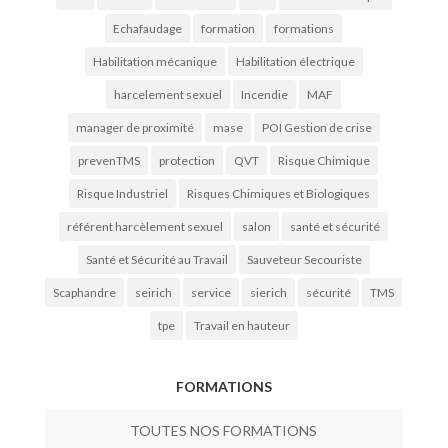
Echafaudage
formation
formations
Habilitation mécanique
Habilitation électrique
harcelement sexuel
Incendie
MAF
manager de proximité
mase
POI Gestion de crise
prevenTMS
protection
QVT
Risque Chimique
Risque Industriel
Risques Chimiques et Biologiques
référent harcèlement sexuel
salon
santé et sécurité
Santé et Sécurité au Travail
Sauveteur Secouriste
Scaphandre
seirich
service
sierich
sécurité
TMS
tpe
Travail en hauteur
FORMATIONS
TOUTES NOS FORMATIONS